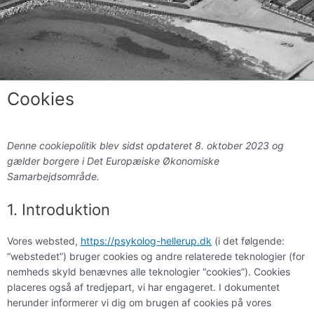
Cookies
Consent
Consent
Consent
Consent
Consent
Consent
Denne cookiepolitik blev sidst opdateret 8. oktober 2023 og
to
to
to
to
to
to
gælder borgere i Det Europæiske Økonomiske
service
service
service
service
service
service
Samarbejdsområde.
elementor
wordpress
ithemes-
google-
complianz
diverse
security
fonts
1. Introduktion
Vores websted,
https://psykolog-hellerup.dk
(i det følgende:
“webstedet”) bruger cookies og andre relaterede teknologier (for
nemheds skyld benævnes alle teknologier “cookies”). Cookies
placeres også af tredjepart, vi har engageret. I dokumentet
herunder informerer vi dig om brugen af ​​cookies på vores